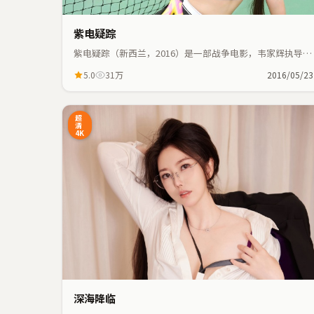
紫电疑踪
紫电疑踪（新西兰，2016）是一部战争电影，韦家辉执导，
巩俐、任素汐等主演；战争元素与人物命运紧密交织，节奏
5.0
31万
2016/05/23
紧凑。
93:41
2
超
清
4K
深海降临