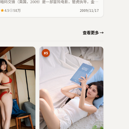
暗码交锋（英国，2009）是一部冒险电影，管虎执导，金敏
喜、李秉宪等主演；冒险元素与人物命运紧密交织，节奏紧
4.5
58万
2009/11/17
凑。
飓
查看更多 →
风
风
91
云
万
#
5