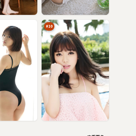
天
际
追
89
击
万
#
10