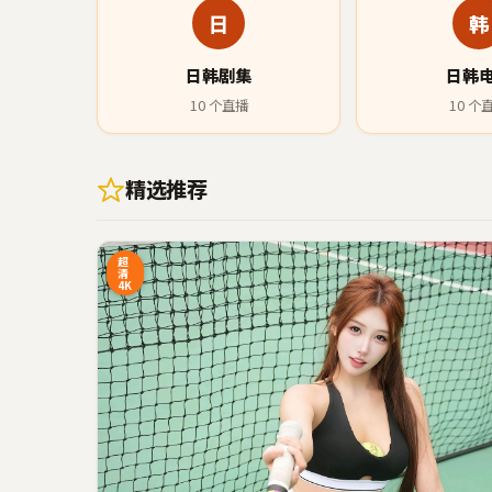
日
韩
日韩剧集
日韩
10
个直播
10
个
精选推荐
29:20
3
超
清
4K