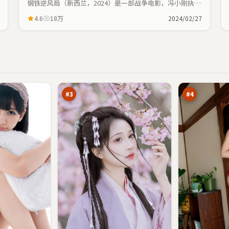
钢铁逆风局（新西兰，2024）是一部战争电影，冯小刚执
导，汤姆·哈迪、刘亦菲等主演；战争元素与人物命运紧密
4.6
18万
2024/02/27
交织，节奏紧凑。
归
银
途
翼
边
法
95
93
界
则
万
万
#
3
#
4