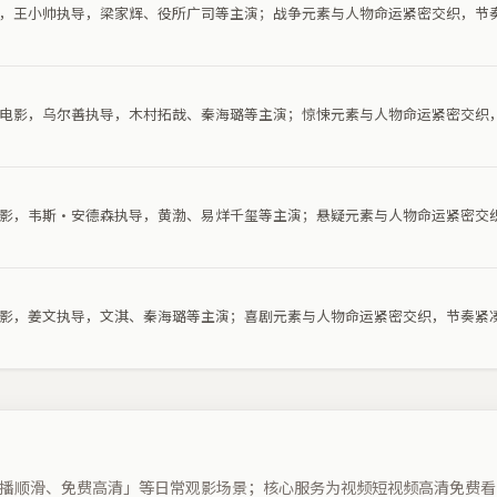
电影，王小帅执导，梁家辉、役所广司等主演；战争元素与人物命运紧密交织，节
惊悚电影，乌尔善执导，木村拓哉、秦海璐等主演；惊悚元素与人物命运紧密交织
疑电影，韦斯·安德森执导，黄渤、易烊千玺等主演；悬疑元素与人物命运紧密交
剧电影，姜文执导，文淇、秦海璐等主演；喜剧元素与人物命运紧密交织，节奏紧
播顺滑、免费高清」等日常观影场景；核心服务为视频短视频高清免费看