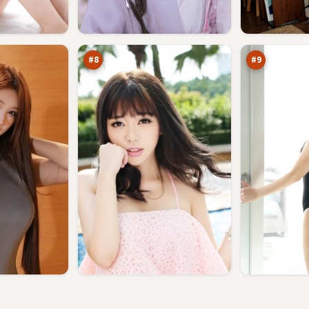
紫
深
电
空
追
默
90
89
凶
示
万
万
录
#
8
#
9