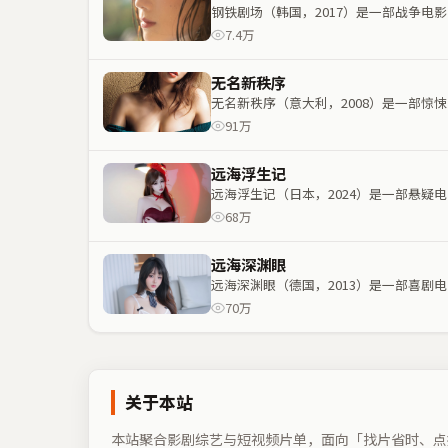
钢铁剧场（韩国，2017）是一部战争
7.4万
无名新秩序
无名新秩序（意大利，2008）是一部
91万
远海浮生记
远海浮生记（日本，2024）是一部悬
68万
远海深渊眼
远海深渊眼（德国，2013）是一部喜
70万
关于本站
本站聚合影剧综艺与短视频片单，面向「找片省时、点