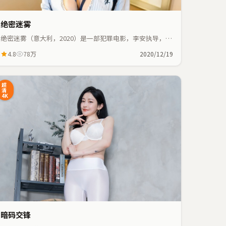
绝密迷雾
绝密迷雾（意大利，2020）是一部犯罪电影，李安执导，马
丽、朱一龙等主演；犯罪元素与人物命运紧密交织，节奏紧
4.8
78万
2020/12/19
凑。
超
清
4K
暗码交锋