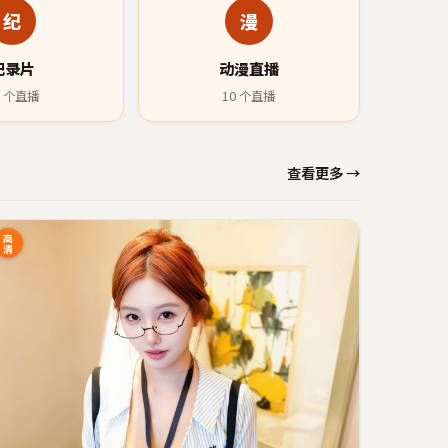
纪
漫
纪录片
动漫直播
个直播
10
个直播
查看更多 →
高
清