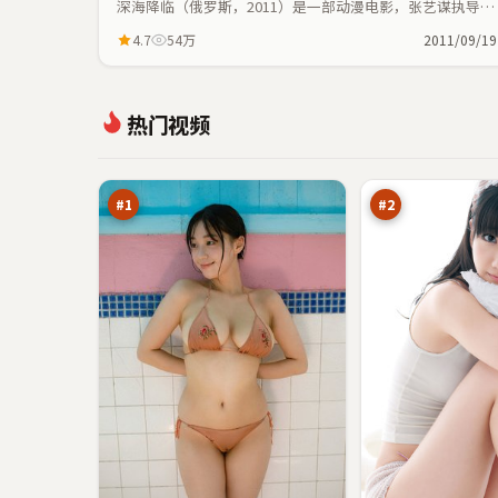
深海降临（俄罗斯，2011）是一部动漫电影，张艺谋执导，
安藤樱、段奕宏等主演；动漫元素与人物命运紧密交织，节
4.7
54万
2011/09/19
奏紧凑。
风
霓
热门视频
尘
虹
迷
营
98
98
雾
救
万
万
#
1
#
2