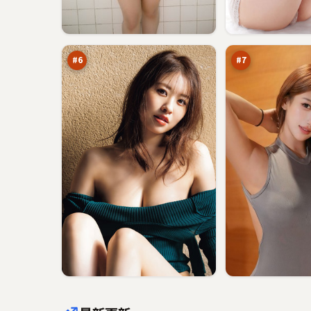
无
风
名
尘
新
回
91
90
秩
声
万
万
序
壁
#
6
#
7