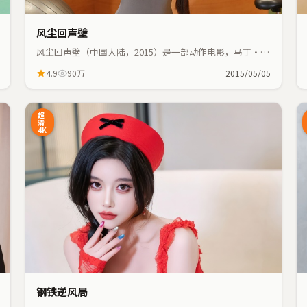
风尘回声壁
风尘回声壁（中国大陆，2015）是一部动作电影，马丁·斯
科塞斯执导，张子枫、马丽等主演；动作元素与人物命运紧
4.9
90万
2015/05/05
密交织，节奏紧凑。
1:48
24:55
超
清
4K
钢铁逆风局