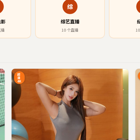
综
电影
综艺直播
直播
10
个直播
10
1:27
15:34
超
清
4K