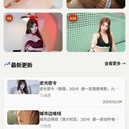
悬
夜
90
88
案
航
万
万
船
#
9
#
10
查看更多 →
最新更新
逆光密令
逆光密令（泰国，2024）是一部喜剧电影，九把
刀执导，刘德华、黄渤等主演；喜剧元素与人物命
38万
运紧密交织，节奏紧凑。
2024/01/04
城市边境线
城市边境线（澳大利亚，2024）是一部动作电
影，程耳执导，汤姆·哈迪、杨幂等主演；动作元
55万