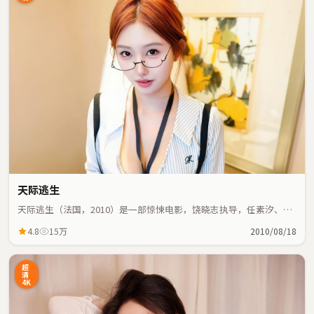
天际逃生
天际逃生（法国，2010）是一部惊悚电影，饶晓志执导，任素汐、段
奕宏等主演；惊悚元素与人物命运紧密交织，节奏紧凑。
4.8
15万
2010/08/18
超
清
4K