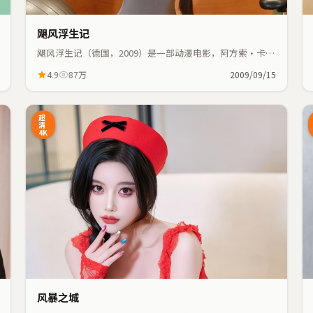
飓风浮生记
飓风浮生记（德国，2009）是一部动漫电影，阿方索·卡隆
执导，王凯、刘亦菲等主演；动漫元素与人物命运紧密交
4.9
87万
2009/09/15
织，节奏紧凑。
7:48
11:55
超
清
4K
风暴之城