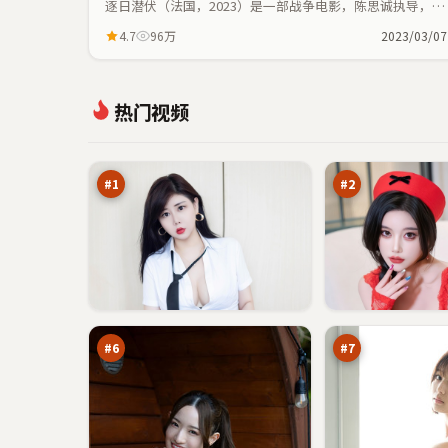
逐日潜伏（法国，2023）是一部战争电影，陈思诚执导，王
景春、汤唯等主演；战争元素与人物命运紧密交织，节奏紧
4.7
96万
2023/03/07
凑。
暗
风
热门视频
夜
暴
倒
之
97
96
影
城
万
万
#
1
#
2
异
边
境
城
信
边
92
92
号
界
万
万
#
6
#
7