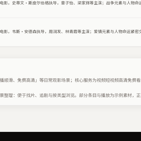
战争电影，史蒂文·斯皮尔伯格执导，章子怡、梁家辉等主演；战争元素与人物命
爱情电影，韦斯·安德森执导，周润发、林青霞等主演；爱情元素与人物命运紧密
播顺滑、免费高清」等日常观影场景；核心服务为视频短视频高清免费看
景整理：便于找片、追剧与按类型浏览。部分条目与播放为示例素材，正