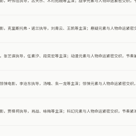
争电影，叶伟信执导，古天乐、木村拓哉等主演；战争元素与人物命运紧密交织，
疑电影，克里斯托弗·诺兰执导，刘青云、王凯等主演；悬疑元素与人物命运紧密
电影，张艺谋执导，任素汐、段奕宏等主演；动漫元素与人物命运紧密交织，节奏
一部惊悚电影，李沧东执导，汤唯、朱一龙等主演；惊悚元素与人物命运紧密交织
幻电影，贾樟柯执导，肖战、咏梅等主演；科幻元素与人物命运紧密交织，节奏紧