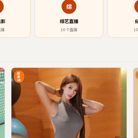
综
电影
综艺直播
直播
10
个直播
10
6:27
92:34
超
清
4K