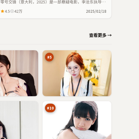
零号交锋（意大利，2025）是一部悬疑电影，李沧东执导，
王景春、裴斗娜等主演；悬疑元素与人物命运紧密交织，节
4.5
42万
2025/02/18
奏紧凑。
风
查看更多 →
暴
折
94
返
万
点
#
5
飓
风
指
90
令
万
#
10