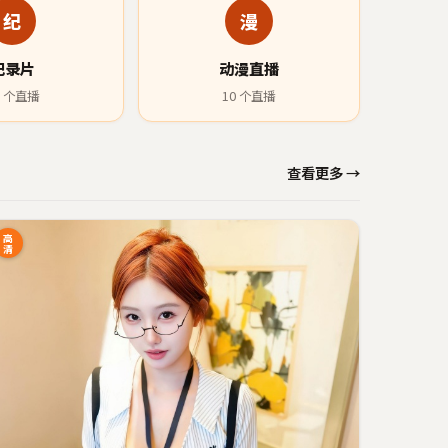
纪
漫
纪录片
动漫直播
个直播
10
个直播
查看更多 →
高
清