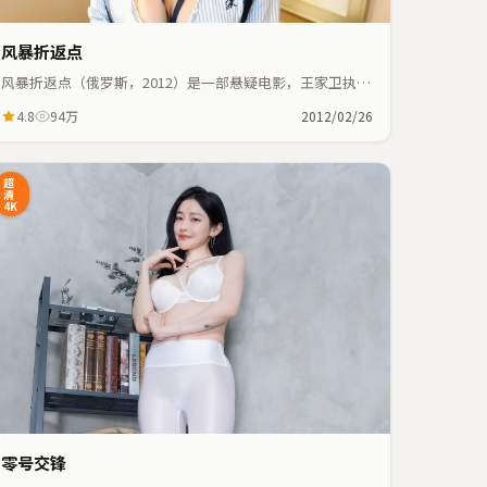
风暴折返点
风暴折返点（俄罗斯，2012）是一部悬疑电影，王家卫执
导，葛优、金敏喜等主演；悬疑元素与人物命运紧密交织，
4.8
94万
2012/02/26
节奏紧凑。
超
清
4K
零号交锋