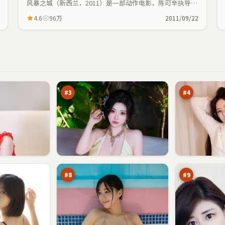
风暴之城（新西兰，2011）是一部动作电影，陈可辛执导，
全智贤、张译等主演；动作元素与人物命运紧密交织，节奏
4.6
96万
2011/09/22
紧凑。
光
逐
年
日
档
潜
96
96
案
伏
万
万
#
3
#
4
银
蓝
翼
海
假
围
91
91
面
猎
万
万
#
8
#
9