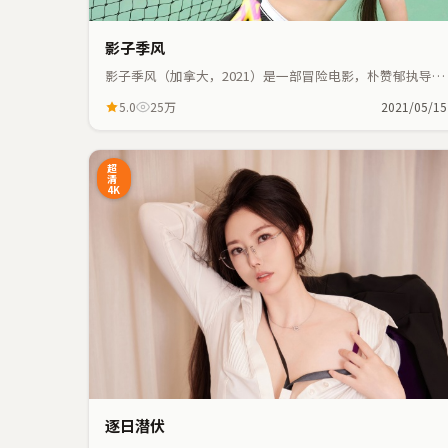
影子季风
影子季风（加拿大，2021）是一部冒险电影，朴赞郁执导，
吴京、王一博等主演；冒险元素与人物命运紧密交织，节奏
5.0
25万
2021/05/15
紧凑。
17:41
2
超
清
4K
逐日潜伏