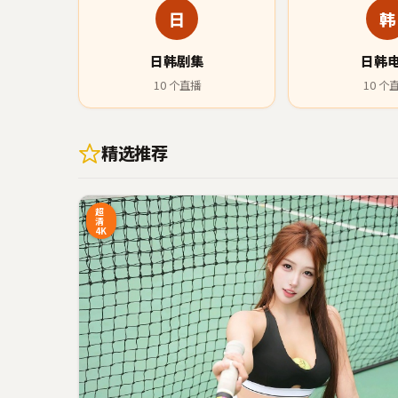
日
韩
日韩剧集
日韩
10
个直播
10
个
精选推荐
45:20
1
超
清
4K