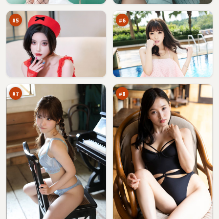
令
雾
万
万
#
5
#
6
潮
断
汐
桥
剧
绝
93
92
场
路
万
万
书
#
7
#
8
极
千
限
面