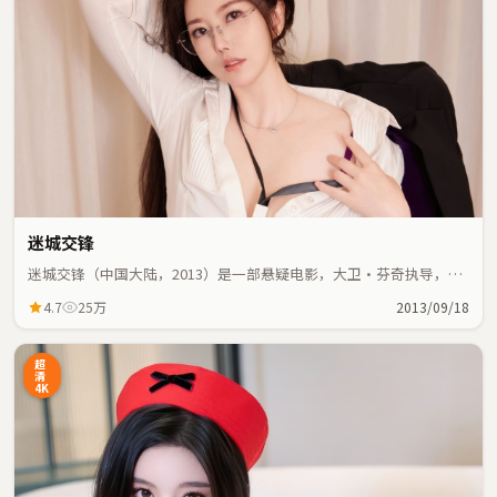
迷城交锋
迷城交锋（中国大陆，2013）是一部悬疑电影，大卫·芬奇执导，汤
唯、宋康昊等主演；悬疑元素与人物命运紧密交织，节奏紧凑。
4.7
25万
2013/09/18
超
清
4K