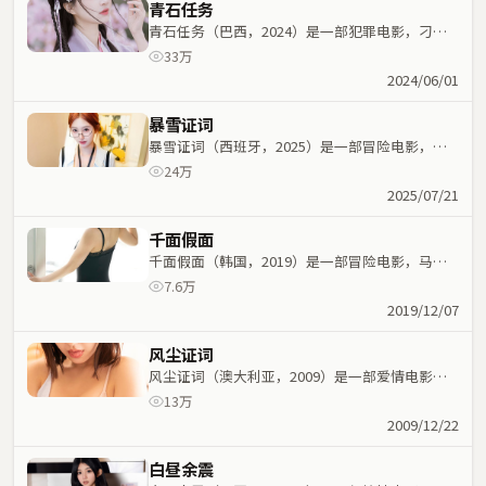
青石任务
青石任务（巴西，2024）是一部犯罪电影，刁亦
男执导，王一博、梁家辉等主演；犯罪元素与人物
33万
命运紧密交织，节奏紧凑。
2024/06/01
暴雪证词
暴雪证词（西班牙，2025）是一部冒险电影，北
野武执导，杨紫、张国荣等主演；冒险元素与人物
24万
命运紧密交织，节奏紧凑。
2025/07/21
千面假面
千面假面（韩国，2019）是一部冒险电影，马丁
·斯科塞斯执导，木村拓哉、古天乐等主演；冒险
7.6万
元素与人物命运紧密交织，节奏紧凑。
2019/12/07
风尘证词
风尘证词（澳大利亚，2009）是一部爱情电影，
魏德圣执导，秦海璐、大鹏等主演；爱情元素与人
13万
物命运紧密交织，节奏紧凑。
2009/12/22
白昼余震