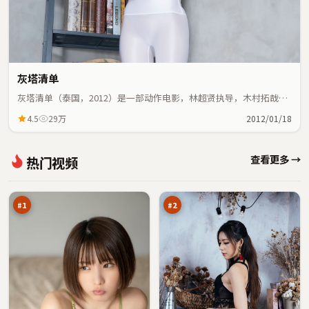
灰塔清单
灰塔清单（泰国，2012）是一部动作电影，林超贤执导，木村拓哉、
乔杉等主演；动作元素与人物命运紧密交织，节奏紧凑。
4.5
29万
2012/01/18
虚
星
查看更多 →
热门视频
空
河
笔
交
97
97
记
锋
万
万
#
1
#
2