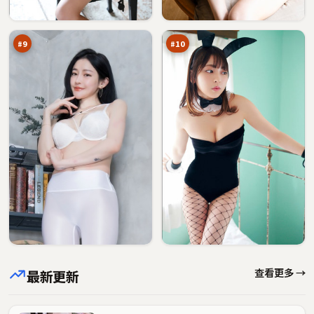
潜
回
92
90
伏
声
万
万
#
9
#
10
查看更多 →
最新更新