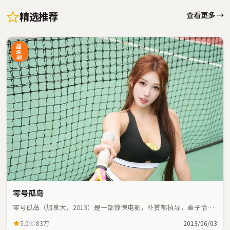
精选推荐
查看更多 →
超
清
4K
零号孤岛
零号孤岛（加拿大，2013）是一部惊悚电影，朴赞郁执导，章子怡、
河正宇等主演；惊悚元素与人物命运紧密交织，节奏紧凑。
5.0
83万
2013/06/03