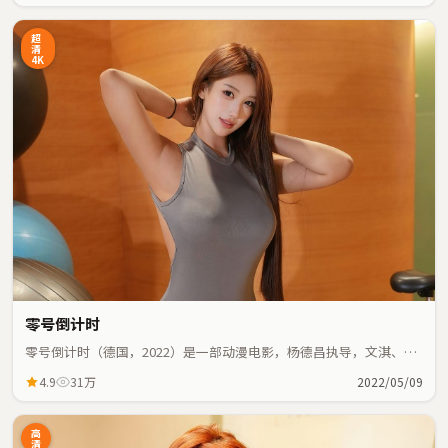
超
清
4K
零号倒计时
零号倒计时（德国，2022）是一部动漫电影，杨德昌执导，文淇、奥
黛丽·塔图等主演；动漫元素与人物命运紧密交织，节奏紧凑。
4.9
31万
2022/05/09
高
清