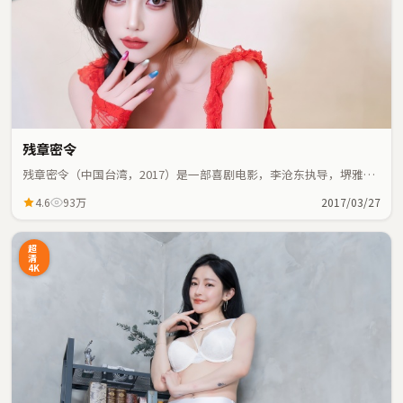
残章密令
残章密令（中国台湾，2017）是一部喜剧电影，李沧东执导，堺雅
人、胡歌等主演；喜剧元素与人物命运紧密交织，节奏紧凑。
4.6
93万
2017/03/27
超
清
4K