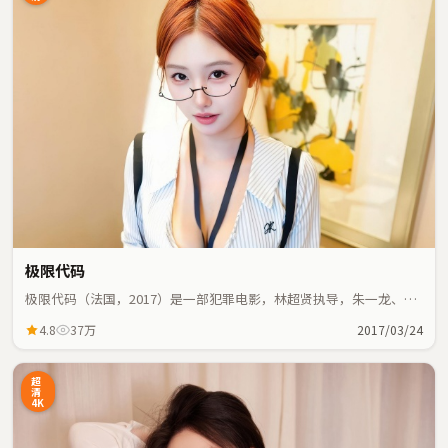
极限代码
极限代码（法国，2017）是一部犯罪电影，林超贤执导，朱一龙、赵
丽颖等主演；犯罪元素与人物命运紧密交织，节奏紧凑。
4.8
37万
2017/03/24
超
清
4K