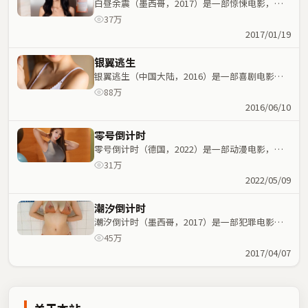
白昼余震（墨西哥，2017）是一部惊悚电影，韦
家辉执导，金敏喜、赵丽颖等主演；惊悚元素与人
37万
物命运紧密交织，节奏紧凑。
2017/01/19
银翼逃生
银翼逃生（中国大陆，2016）是一部喜剧电影，
阿方索·卡隆执导，宋康昊、章子怡等主演；喜剧
88万
元素与人物命运紧密交织，节奏紧凑。
2016/06/10
零号倒计时
零号倒计时（德国，2022）是一部动漫电影，杨
德昌执导，文淇、奥黛丽·塔图等主演；动漫元素
31万
与人物命运紧密交织，节奏紧凑。
2022/05/09
潮汐倒计时
潮汐倒计时（墨西哥，2017）是一部犯罪电影，
阿方索·卡隆执导，汤姆·哈迪、梁家辉等主演；
45万
犯罪元素与人物命运紧密交织，节奏紧凑。
2017/04/07