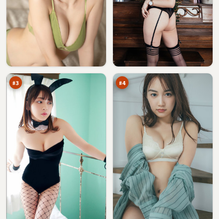
残
迷
章
局
信
列
96
95
号
车
万
万
塔
#
3
#
4
残
灰
章
塔
密
迷
93
93