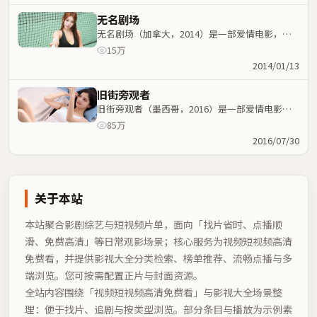
无名剧场
无名剧场（加拿大，2014）是一部爱情电影，林
超贤执导，刘亦菲、周冬雨等主演；爱情元素与人
15万
物命运紧密交织，节奏紧凑。
2014/01/13
旧街旁观者
旧街旁观者（墨西哥，2016）是一部爱情电影，
魏德圣执导，长泽雅美、王景春等主演；爱情元素
85万
与人物命运紧密交织，节奏紧凑。
2016/07/30
关于本站
本站聚合影剧综艺与短视频片单，面向「找片省时、点播顺
滑、免费高清」等日常观影场景；核心服务为视频短视频高清
免费看，并提供影视大全分类检索、榜单推荐、流畅点播与多
端浏览。您可按需配置正片与封面资源。
全站内容围绕「
视频短视频高清免费看
」与影视大全场景整
理：便于找片、追剧与按类型浏览。部分条目与播放为示例素