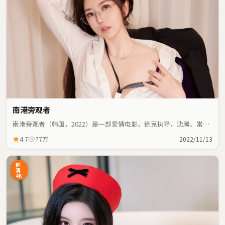
南港旁观者
南港旁观者（韩国，2022）是一部爱情电影，徐克执导，沈腾、常远
等主演；爱情元素与人物命运紧密交织，节奏紧凑。
4.7
77万
2022/11/13
超
清
4K