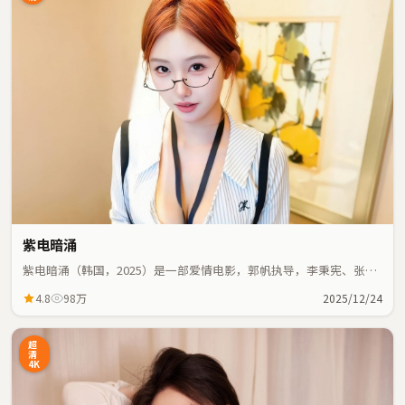
紫电暗涌
紫电暗涌（韩国，2025）是一部爱情电影，郭帆执导，李秉宪、张国
荣等主演；爱情元素与人物命运紧密交织，节奏紧凑。
4.8
98万
2025/12/24
超
清
4K