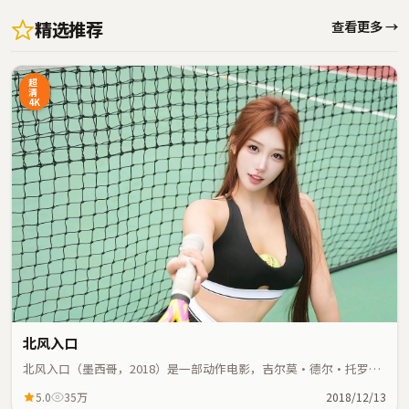
精选推荐
查看更多 →
超
清
4K
北风入口
北风入口（墨西哥，2018）是一部动作电影，吉尔莫·德尔·托罗执
导，范伟、刘德华等主演；动作元素与人物命运紧密交织，节奏紧
5.0
35万
2018/12/13
凑。