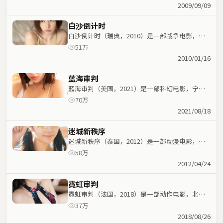
运紧密交织，节奏紧凑。
2009/09/09
白沙倒计时
白沙倒计时（瑞典，2010）是一部战争电影，丁
晟执导，咏梅、胡歌等主演；战争元素与人物命运
51万
紧密交织，节奏紧凑。
2010/01/16
蓝海审判
蓝海审判（美国，2021）是一部科幻电影，宁浩
执导，周冬雨、刘青云等主演；科幻元素与人物命
70万
运紧密交织，节奏紧凑。
2021/08/18
迷城新秩序
迷城新秩序（泰国，2012）是一部动漫电影，王
小帅执导，林青霞、秦海璐等主演；动漫元素与人
58万
物命运紧密交织，节奏紧凑。
2012/04/24
霓虹审判
霓虹审判（法国，2018）是一部动作电影，北野
武执导，基里安·墨菲、张曼玉等主演；动作元素
37万
与人物命运紧密交织，节奏紧凑。
2018/08/26