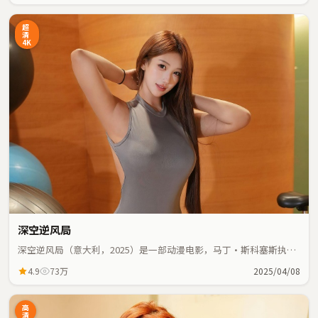
超
清
4K
深空逆风局
深空逆风局（意大利，2025）是一部动漫电影，马丁·斯科塞斯执
导，王凯、张国荣等主演；动漫元素与人物命运紧密交织，节奏紧
4.9
73万
2025/04/08
凑。
高
清