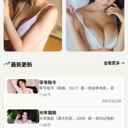
查看更多 →
最新更新
零号指令
零号指令（英国，2017）是一部战争电影，克里
斯托弗·诺兰执导，周迅、易烊千玺等主演；战争
61万
元素与人物命运紧密交织，节奏紧凑。
2017/12/20
光年猎局
光年猎局（澳大利亚，2009）是一部科幻电影，
徐克执导，葛优、乔杉等主演；科幻元素与人物命
68万