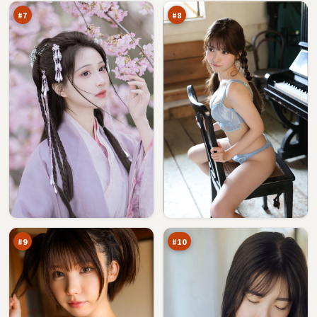
#
7
#
8
白
双
昼
生
追
疑
89
88
踪
踪
万
万
#
9
#
10