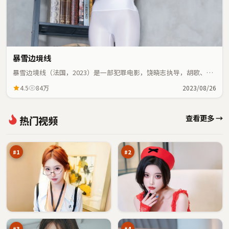
暴雪边境线
暴雪边境线（法国，2023）是一部犯罪电影，饶晓志执导，胡歌、梁
朝伟等主演；犯罪元素与人物命运紧密交织，节奏紧凑。
4.5
84万
2023/08/26
紫
钢
查看更多 →
热门视频
电
铁
暗
沉
98
97
涌
默
万
万
者
#
1
#
2
光
残
年
章
十
证
96
91
字
词
万
万
口
#
3
#
4