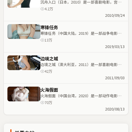
沉舟入口（日本，2010）是一部喜剧电影，宫崎
骏执导，张国荣、林青霞等主演；喜剧元素与人物
4.2万
命运紧密交织，节奏紧凑。
2010/09/24
寒锋任务
寒锋任务（中国大陆，2019）是一部战争电影，
洪尚秀执导，周冬雨、周迅等主演；战争元素与人
13万
物命运紧密交织，节奏紧凑。
2019/03/13
边境之城
边境之城（澳大利亚，2011）是一部喜剧电影，
叶伟信执导，张译、金敏喜等主演；喜剧元素与人
42万
物命运紧密交织，节奏紧凑。
2011/09/03
火海假面
火海假面（中国台湾，2020）是一部动作电影，
张艺谋执导，木村拓哉、张国荣等主演；动作元素
70万
与人物命运紧密交织，节奏紧凑。
2020/08/13