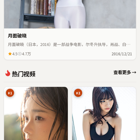
月面破晓
月面破晓（日本，2016）是一部战争电影，尔冬升执导，肖战、白宇
等主演；战争元素与人物命运紧密交织，节奏紧凑。
4.5
4.7万
2016/12/21
虚
危
查看更多 →
热门视频
空
城
追
密
97
97
缉
令
万
万
#
1
#
2