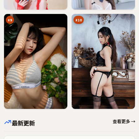
回
逆
89
89
声
风
万
万
局
#
9
#
10
查看更多 →
最新更新