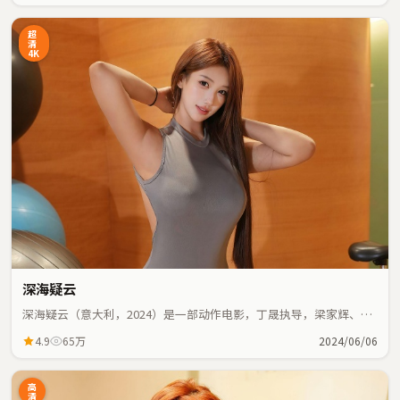
超
清
4K
深海疑云
深海疑云（意大利，2024）是一部动作电影，丁晟执导，梁家辉、肖
战等主演；动作元素与人物命运紧密交织，节奏紧凑。
4.9
65万
2024/06/06
高
清