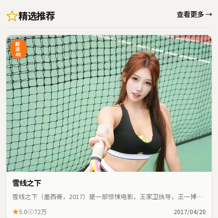
精选推荐
查看更多 →
超
清
4K
雪线之下
雪线之下（墨西哥，2017）是一部惊悚电影，王家卫执导，王一博、
任素汐等主演；惊悚元素与人物命运紧密交织，节奏紧凑。
5.0
72万
2017/04/20