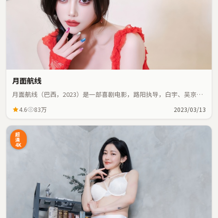
月面航线
月面航线（巴西，2023）是一部喜剧电影，路阳执导，白宇、吴京等
主演；喜剧元素与人物命运紧密交织，节奏紧凑。
4.6
83万
2023/03/13
超
清
4K