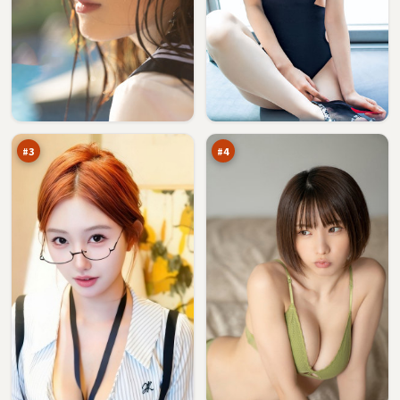
星
雾
河
岛
归
密
96
94
零
令
万
万
点
#
3
#
4
南
飓
港
风
回
失
94
94