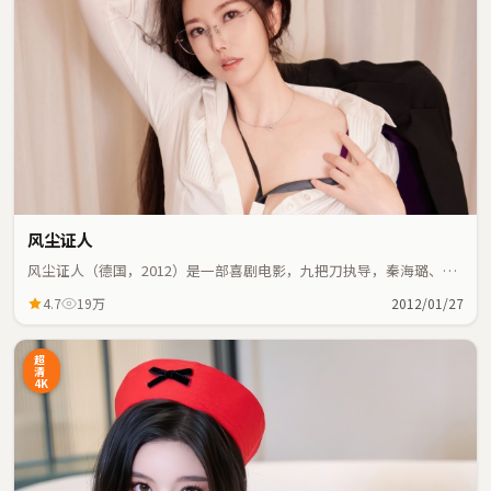
风尘证人
风尘证人（德国，2012）是一部喜剧电影，九把刀执导，秦海璐、林
青霞等主演；喜剧元素与人物命运紧密交织，节奏紧凑。
4.7
19万
2012/01/27
超
清
4K