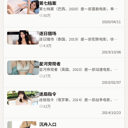
第七档案
第七档案（巴西，2020）是一部喜剧电影，奉俊
昊执导，张家辉、秦海璐等主演；喜剧元素与人物
30万
命运紧密交织，节奏紧凑。
2020/04/11
逐日猎场
逐日猎场（泰国，2019）是一部犯罪电影，徐克
执导，乔杉、雷佳音等主演；犯罪元素与人物命运
4.9万
紧密交织，节奏紧凑。
2019/10/06
星河旁观者
星河旁观者（英国，2010）是一部动漫电影，宁
浩执导，艾伦、王一博等主演；动漫元素与人物命
27万
运紧密交织，节奏紧凑。
2010/02/07
迷局指令
迷局指令（俄罗斯，2014）是一部战争电影，九
把刀执导，宋康昊、木村拓哉等主演；战争元素与
32万
人物命运紧密交织，节奏紧凑。
2014/10/23
沉舟入口