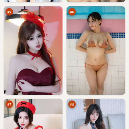
声
序
万
万
壁
#
5
#
6
青
东
石
篱
迷
倒
93
91
雾
计
万
万
时
#
7
#
8
迷
北
局
风