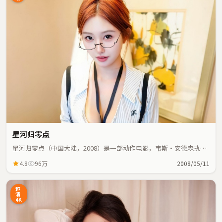
星河归零点
星河归零点（中国大陆，2008）是一部动作电影，韦斯·安德森执
导，迪丽热巴、蕾雅·赛杜等主演；动作元素与人物命运紧密交织，
4.8
96万
2008/05/11
节奏紧凑。
超
清
4K