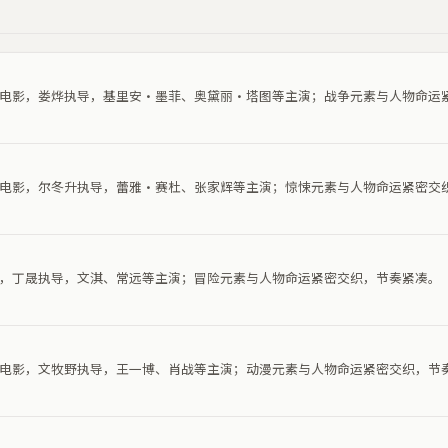
战争电影，娄烨执导，基里安·墨菲、奥黛丽·塔图等主演；战争元素与人物命运
惊悚电影，尔冬升执导，蕾雅·赛杜、张家辉等主演；惊悚元素与人物命运紧密交
电影，丁晟执导，文淇、常远等主演；冒险元素与人物命运紧密交织，节奏紧凑。
动漫电影，文牧野执导，王一博、肖战等主演；动漫元素与人物命运紧密交织，节