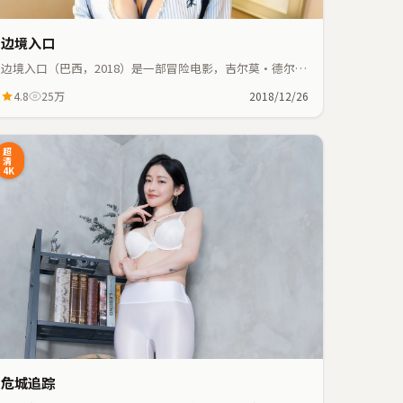
边境入口
边境入口（巴西，2018）是一部冒险电影，吉尔莫·德尔·
托罗执导，咏梅、张译等主演；冒险元素与人物命运紧密交
4.8
25万
2018/12/26
织，节奏紧凑。
超
清
4K
危城追踪