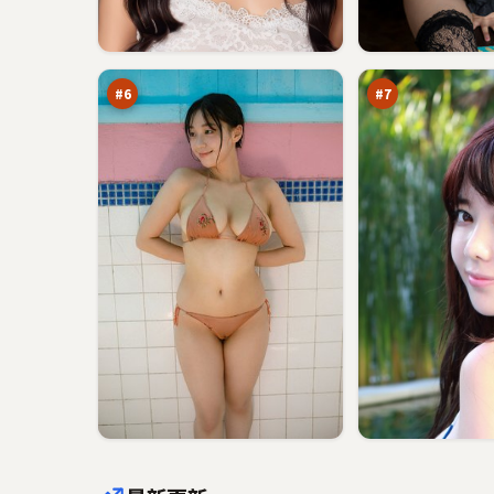
逆
雨
光
巷
倒
假
96
95
计
面
万
万
时
#
6
#
7