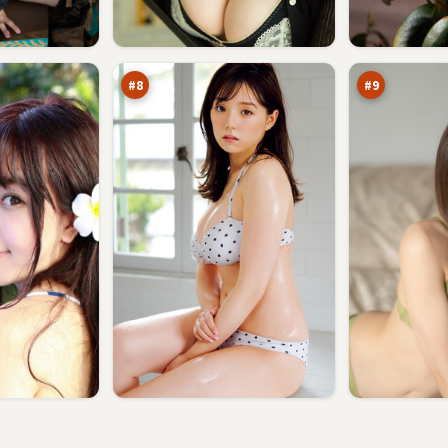
暗
边
夜
境
失
夜
91
90
序
航
万
万
船
#
8
#
9