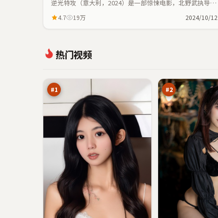
逆光特攻（意大利，2024）是一部惊悚电影，北野武执导，
杨幂、杨紫等主演；惊悚元素与人物命运紧密交织，节奏紧
4.7
19万
2024/10/12
凑。
逆
深
热门视频
光
空
夜
回
98
98
航
响
万
万
船
#
1
#
2