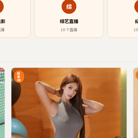
综
电影
综艺直播
直播
10
个直播
10
4:27
97:34
超
清
4K