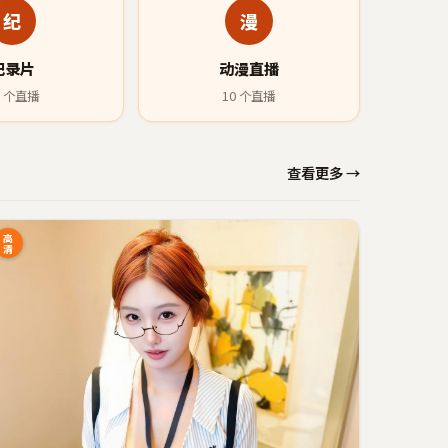
纪
漫
纪录片
动漫直播
个直播
10
个直播
查看更多 →
高
清