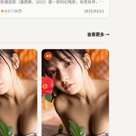
危城追踪（墨西哥，2015）是一部科幻电影，徐克执导，杨
紫、谭卓等主演；科幻元素与人物命运紧密交织，节奏紧
4.5
56万
2015/03/11
凑。
失
查看更多 →
控
信
96
号
万
#
5