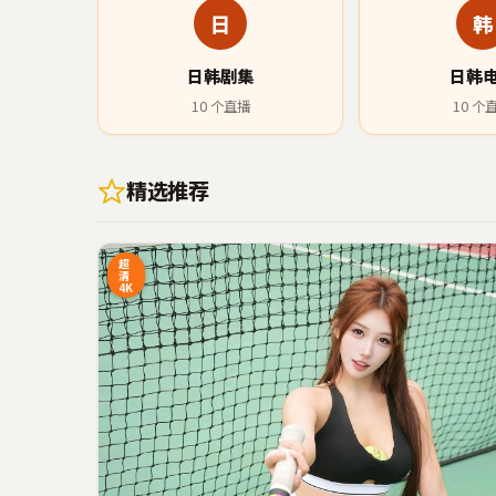
日
韩
日韩剧集
日韩
10
个直播
10
个
精选推荐
40:20
超
清
4K