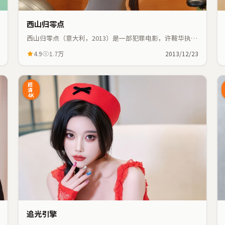
西山归零点
西山归零点（意大利，2013）是一部犯罪电影，许鞍华执
导，章子怡、王景春等主演；犯罪元素与人物命运紧密交
4.9
1.7万
2013/12/23
织，节奏紧凑。
6:48
39:55
超
清
4K
追光引擎