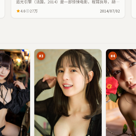
追光引擎（法国，2014）是一部惊悚电影，程耳执导，胡
歌、朱一龙等主演；惊悚元素与人物命运紧密交织，节奏紧
4.6
27万
2014/07/02
凑。
紫
无
电
声
追
失
97
97
击
序
万
万
#
3
#
4