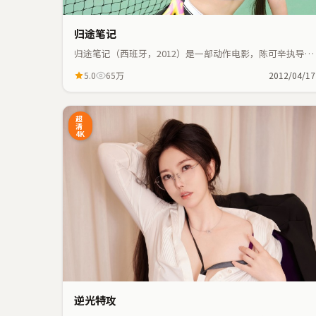
归途笔记
归途笔记（西班牙，2012）是一部动作电影，陈可辛执导，
张子枫、葛优等主演；动作元素与人物命运紧密交织，节奏
5.0
65万
2012/04/17
紧凑。
36:41
超
清
4K
逆光特攻