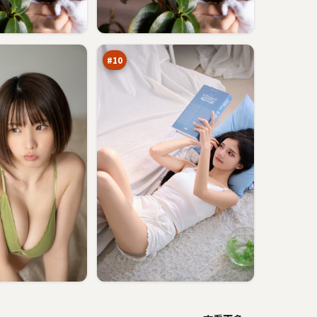
虚
空
追
89
缉
万
#
10